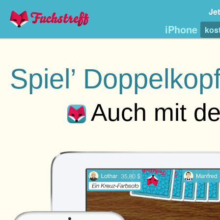
Jet
iPhone
kos
Spiel’ Doppelkop
Auch mit d