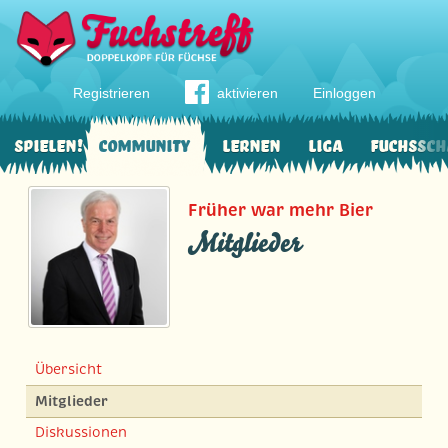
Registrieren
aktivieren
Einloggen
Spielen!
Community
Lernen
Liga
Fuchssch
Früher war mehr Bier
Mitglieder
Übersicht
Mitglieder
Diskussionen