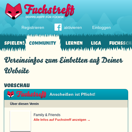
Registrieren
aktivieren
Einloggen
Spielen!
Community
Lernen
Liga
Fuchssch
Vereinsinfos zum Einbetten auf Deiner
Website
Vorschau
Anscheißen ist Pflicht!
Über diesen Verein
Family & Friends
Alle Infos auf Fuchstreff anzeigen →