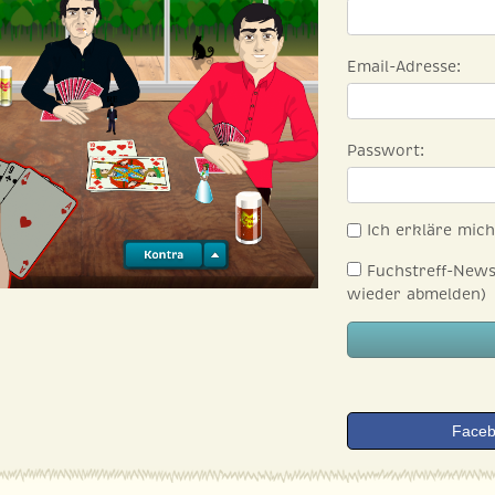
Email-Adresse:
Passwort:
Ich erkläre mic
Fuchstreff-Newsl
wieder abmelden)
Faceb