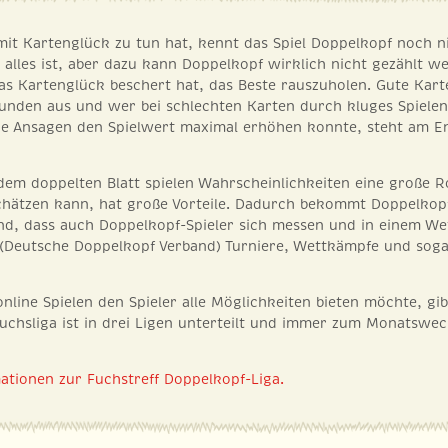
it Kartenglück zu tun hat, kennt das Spiel Doppelkopf noch nic
 alles ist, aber dazu kann Doppelkopf wirklich nicht gezählt w
 Kartenglück beschert hat, das Beste rauszuholen. Gute Kart
Runden aus und wer bei schlechten Karten durch kluges Spiele
e Ansagen den Spielwert maximal erhöhen konnte, steht am End
em doppelten Blatt spielen Wahrscheinlichkeiten eine große R
schätzen kann, hat große Vorteile. Dadurch bekommt Doppelkopf
nd, dass auch Doppelkopf-Spieler sich messen und in einem We
 (Deutsche Doppelkopf Verband) Turniere, Wettkämpfe und soga
nline Spielen den Spieler alle Möglichkeiten bieten möchte, gib
uchsliga ist in drei Ligen unterteilt und immer zum Monatswech
rmationen zur Fuchstreff Doppelkopf-Liga.