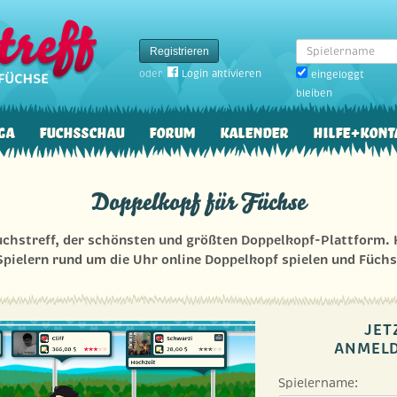
Spielername
Registrieren
oder
Login aktivieren
eingeloggt
bleiben
ga
Fuchsschau
Forum
Kalender
Hilfe+Kont
Doppelkopf für Füchse
hstreff, der schönsten und größten Doppelkopf-Plattform. 
Spielern rund um die Uhr online Doppelkopf spielen und Füchs
JET
ANMELD
Spielername: