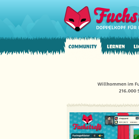
Community
Lernen
Li
Willkommen im Fuc
216.000 