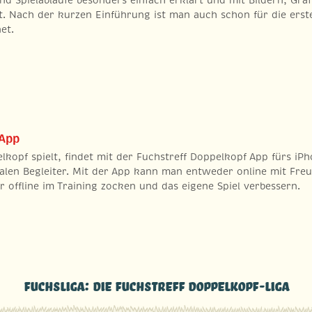
t. Nach der kurzen Einführung ist man auch schon für die er
et.
-App
opf spielt, findet mit der Fuchstreff Doppelkopf App fürs iPh
alen Begleiter. Mit der App kann man entweder online mit Fre
r offline im Training zocken und das eigene Spiel verbessern.
Fuchsliga: Die Fuchstreff Doppelkopf-Liga