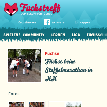
Registrieren
aktivieren
Einloggen
Spielen!
Community
Lernen
Liga
Fuchssch
Füchse
Füchse beim
Staffelmarathon in
HH
Fotos