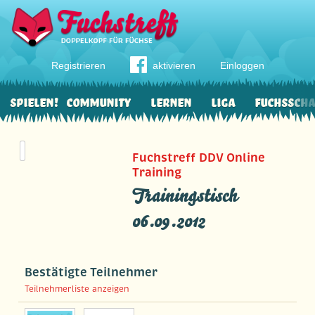
Registrieren
aktivieren
Einloggen
Spielen!
Community
Lernen
Liga
Fuchssch
Fuchstreff DDV Online
Training
Trainingstisch
06.09.2012
Bestätigte Teilnehmer
Teilnehmerliste anzeigen