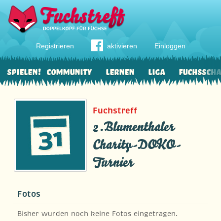
Registrieren
aktivieren
Einloggen
Spielen!
Community
Lernen
Liga
Fuchssch
Fuchstreff
2.Blumenthaler
Charity-DOKO-
Turnier
Fotos
Bisher wurden noch keine Fotos eingetragen.