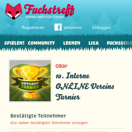
Registrieren
aktivieren
Einloggen
Spielen!
Community
Lernen
Liga
Fuchssch
OBär
10. Interne
ONLINE Vereins
Turnier
Bestätigte Teilnehmer
Alle sieben bestätigten Teilnehmer anzeigen