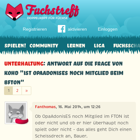
Registrieren
aktivieren
Einloggen
Spielen!
Community
Lernen
Liga
Fuchssch
Unterhaltung
: Antwort auf die Frage von
KoHD "Ist OpaAdonisES noch Mitglied beim
BFTON"
Weiter
1
2
»
Fanthomas
, 16. Mai 2014, um 12:26
Ob OpaAdonisES noch Mitglied im FTON ist
oder nicht und ob er hier überhaupt noch
spielt oder nicht - das alles geht Dich einen
Scheissdreck an, Bauer.