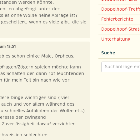
erstanden werden könnte.
ent co abgefragt unter der
Doppelkopf-Treff
s es ohne Wolke keine Abfrage ist?
Fehlerberichte
 gescheitert, wenn es viele gibt, die sie
Doppelkopf-Strat
Unterhaltung
 um 13:51
Suche
ab es schon einige Male, Orpheus.
Abfragen/Zögern spielen möchte kann
das Schalten der dann rot leuchtenden
h für mein Teil bin nach wie vor
ere Dinge wichtiger sind ( viel
, auch und vor allem während des
u schnelles Aufblinken der Wolke etc.)
nteresse der zwingend
Zuverlässigkeit darauf verzichten.
chweislich schlechter