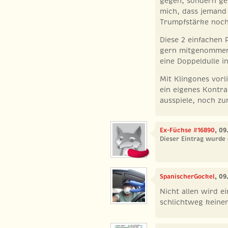
gegen, sondern ge
mich, dass jemand 
Trumpfstärke noch
Diese 2 einfachen 
gern mitgenommen
eine Doppeldulle i
Mit Klingones vorl
ein eigenes Kontra
ausspiele, noch zu
Ex-Füchse #16890
, 09
Dieser Eintrag wurde 
SpanischerGockel
, 09
Nicht allen wird e
schlichtweg keine