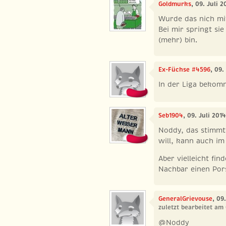
Goldmurks
, 09. Juli 
Wurde das nich mi
Bei mir springt sie
(mehr) bin.
Ex-Füchse #4596
, 09.
In der Liga bekomm
Seb1904
, 09. Juli 201
Noddy, das stimmt 
will, kann auch im
Aber vielleicht fin
Nachbar einen Pors
GeneralGrievouse
, 09
zuletzt bearbeitet am 
@Noddy