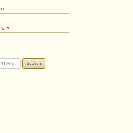
en
egien
Suchen