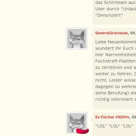
das Schiriteam auc
User durch "Unlau
"Denunziert"
GeneralGrievouse
, 09
Liebe Neuankömmli
wundert Ihr Euch 
hier Narrenfreihei
Fuchstreff-Plattfor
zu zerstören und a
weiter zu führen. 
nicht. Leider wiss
dagegen zu wehren
seine Berufung) di
richtig informiert 
Ex-Füchse #92044
, 0
"LOL" "LOL" "LOL"