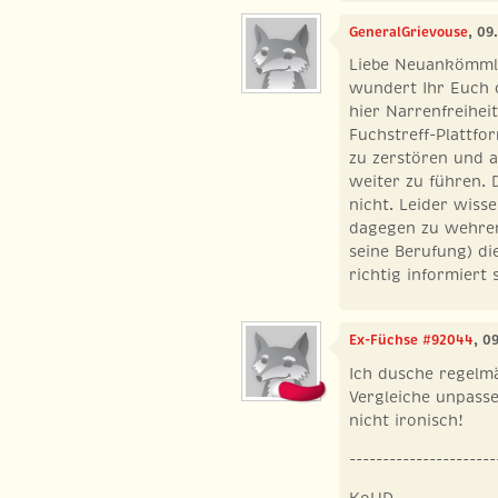
GeneralGrievouse
, 09
Liebe Neuankömmli
wundert Ihr Euch 
hier Narrenfreihei
Fuchstreff-Plattfor
zu zerstören und a
weiter zu führen. 
nicht. Leider wiss
dagegen zu wehren
seine Berufung) di
richtig informiert 
Ex-Füchse #92044
, 0
Ich dusche regelmä
Vergleiche unpass
nicht ironisch!
----------------------
KoHD