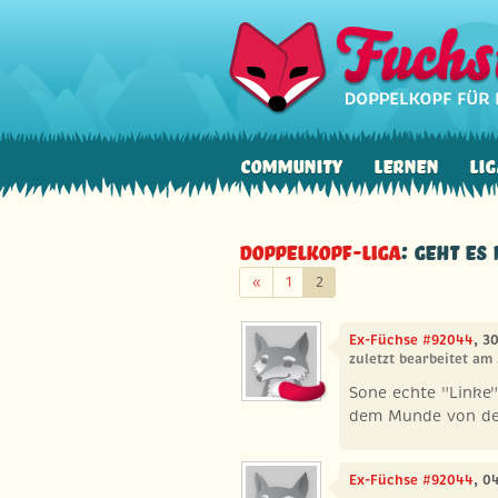
Community
Lernen
Lig
Doppelkopf-Liga
: Geht es
Zurück
«
1
2
Ex-Füchse #92044
, 3
zuletzt bearbeitet am 
Sone echte "Linke
dem Munde von der
Ex-Füchse #92044
, 0