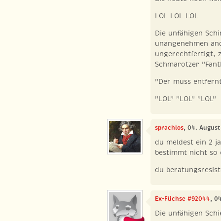
LOL LOL LOL
Die unfähigen Schir
unangenehmen and
ungerechtfertigt, 
Schmarotzer "Fant
"Der muss entfern
"LOL" "LOL" "LOL"
sprachlos
, 04. August
du meldest ein 2 ja
bestimmt nicht so e
du beratungsresiste
Ex-Füchse #92044
, 0
Die unfähigen Schi