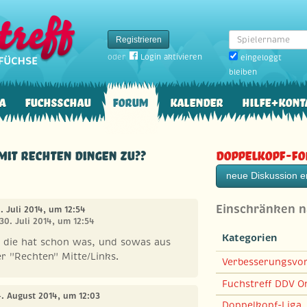
Spielername
Registrieren
oder
Login aktivieren
eingeloggt
bleiben
a
Fuchsschau
Forum
Kalender
Hilfe+Kont
 mit rechten Dingen zu??
Doppelkopf-F
neue Diskussion er
Einschränken 
0. Juli 2014, um 12:54
30. Juli 2014, um 12:54
Kategorien
" die hat schon was, und sowas aus
 "Rechten" Mitte/Links.
Verbesserungsvo
Fuchstreff DDV On
4. August 2014, um 12:03
Doppelkopf-Liga