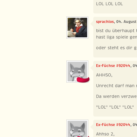
LOL LOL LOL
sprachlos
, 04. August
bist du überhaupt 
hast liga spiele ge
oder steht es dir 
Ex-Füchse #92044
, 0
AHHSO,
Unrecht darf man 
Da werden verzwei
"LOL" "LOL" "LOL"
Ex-Füchse #92044
, 0
Ahhso 2,