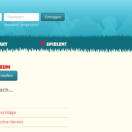
Passwort
Einloggen
Passwort vergessen?
akt
Spielen!
orum
stellen
nach…
rschläge
line Verein