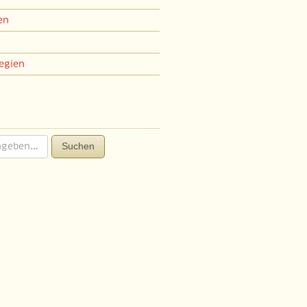
en
egien
Suchen