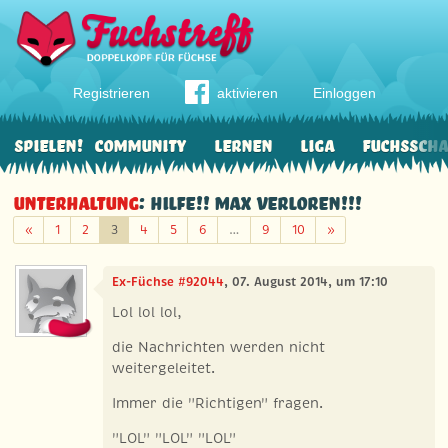
Registrieren
aktivieren
Einloggen
Spielen!
Community
Lernen
Liga
Fuchssch
Unterhaltung
: Hilfe!! Max verloren!!!
Zurück
Weiter
«
1
2
3
4
5
6
…
9
10
»
Ex-Füchse #92044
, 07. August 2014, um 17:10
Lol lol lol,
die Nachrichten werden nicht
weitergeleitet.
Immer die "Richtigen" fragen.
"LOL" "LOL" "LOL"