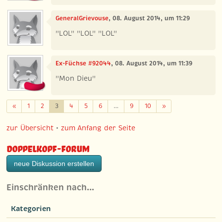
GeneralGrievouse
, 08. August 2014, um 11:29
"LOL" "LOL" "LOL"
Ex-Füchse #92044
, 08. August 2014, um 11:39
"Mon Dieu"
Zurück
Weiter
«
1
2
3
4
5
6
…
9
10
»
zur Übersicht
•
zum Anfang der Seite
Doppelkopf-Forum
neue Diskussion erstellen
Einschränken nach…
Kategorien