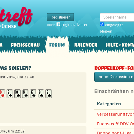
Spielername
Registrieren
oder
Login aktivieren
eingeloggt
bleiben
a
Fuchsschau
Forum
Kalender
Hilfe+Kont
Was soielen?
Doppelkopf-F
neue Diskussion er
gust 2014, um 22:48
Einschränken 
Kategorien
Verbesserungsvo
Fuchstreff DDV On
2014, um 22:52
Doppelkopf-Liga