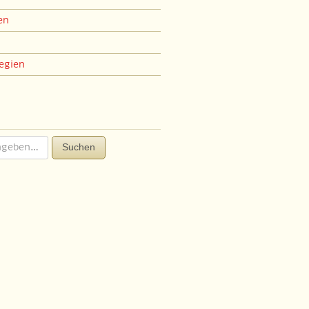
en
egien
Suchen