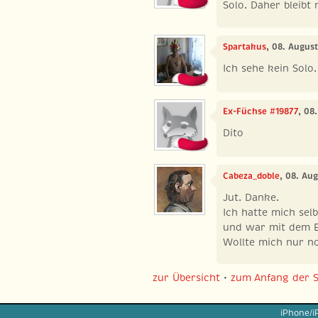
Solo. Daher bleibt 
Spartakus
, 08. Augus
Ich sehe kein Solo.
Ex-Füchse #19877
, 08
Dito
Cabeza_doble
, 08. Au
Jut. Danke.
Ich hatte mich sel
und war mit dem E
Wollte mich nur n
zur Übersicht
•
zum Anfang der S
iPhone/i