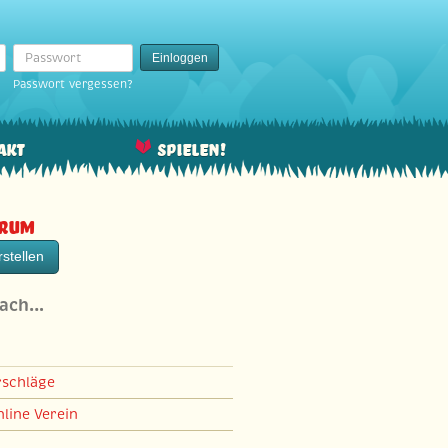
Passwort
Einloggen
Passwort vergessen?
akt
Spielen!
orum
stellen
nach…
rschläge
line Verein