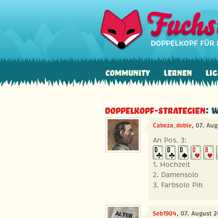
Community
Lernen
Lig
Doppelkopf-Strategien
: 
Cabeza_doble
, 07. Au
An Pos. 3:
1. Hochzeit
2. Damensolo
3. Farbsolo Pik
Seb1904
, 07. August 