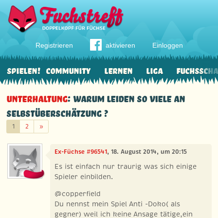
Registrieren
aktivieren
Einloggen
Spielen!
Community
Lernen
Liga
Fuchssch
Unterhaltung
: Warum leiden so viele an
Selbstüberschätzung ?
Weiter
1
2
»
Ex-Füchse #96541
, 18. August 2014, um 20:15
Es ist einfach nur traurig was sich einige
Spieler einbilden.
@copperfield
Du nennst mein Spiel Anti -Doko( als
gegner) weil ich keine Ansage tätige,ein