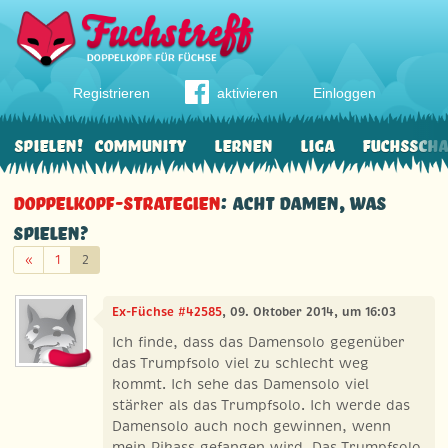
Registrieren
aktivieren
Einloggen
Spielen!
Community
Lernen
Liga
Fuchssch
Doppelkopf-Strategien
: Acht Damen, was
spielen?
Zurück
«
1
2
Ex-Füchse #42585
, 09. Oktober 2014, um 16:03
Ich finde, dass das Damensolo gegenüber
das Trumpfsolo viel zu schlecht weg
kommt. Ich sehe das Damensolo viel
stärker als das Trumpfsolo. Ich werde das
Damensolo auch noch gewinnen, wenn
mein Pikass gefangen wird. Das Trumpfsolo