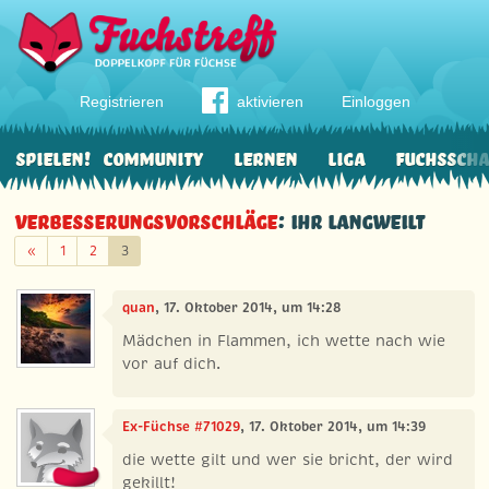
Registrieren
aktivieren
Einloggen
Spielen!
Community
Lernen
Liga
Fuchssch
Verbesserungsvorschläge
: Ihr langweilt
Zurück
«
1
2
3
quan
, 17. Oktober 2014, um 14:28
Mädchen in Flammen, ich wette nach wie
vor auf dich.
Ex-Füchse #71029
, 17. Oktober 2014, um 14:39
die wette gilt und wer sie bricht, der wird
gekillt!