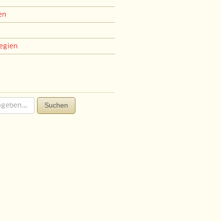
en
egien
Suchen