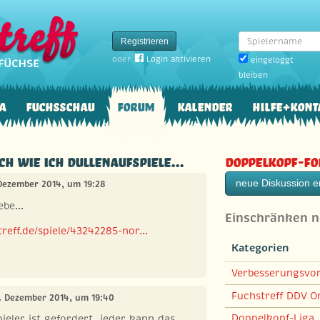
Spielername
Registrieren
oder
Login aktivieren
eingeloggt
bleiben
a
Fuchsschau
Forum
Kalender
Hilfe+Kont
Ach wie ich Dullenaufspiele...
Doppelkopf-F
neue Diskussion er
 Dezember 2014, um 19:28
be...
Einschränken 
reff.de/spiele/43242285-nor...
Kategorien
Verbesserungsvo
Fuchstreff DDV On
1. Dezember 2014, um 19:40
Doppelkopf-Liga
ieler ist gefordert, jeder kann das