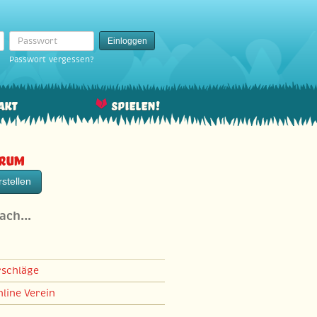
Passwort
Einloggen
Passwort vergessen?
akt
Spielen!
orum
stellen
nach…
rschläge
line Verein