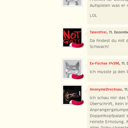
Aufspielen was er
LOL
Talentfrei
, 11. Dezem
Da findest du mit 
Schwach!
Ex-Füchse #4596
, 11.
Ich musste ja den 
AnonymeDrecksau
, 1
Ich schau mir das 
Überschrift, kein I
Anprangergelumpe.
Doppelkopfpalast sp
reinste Erholung. 
altes Doko-Urgest