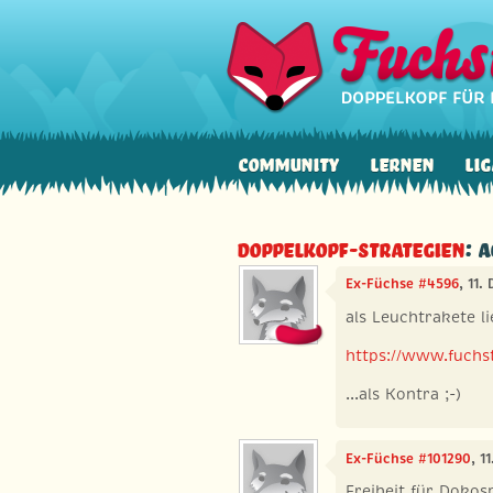
Community
Lernen
Lig
Doppelkopf-Strategien
: 
Ex-Füchse #4596
, 11.
als Leuchtrakete lie
https://www.fuchst
...als Kontra ;-)
Ex-Füchse #101290
, 1
Freiheit für Dokosp