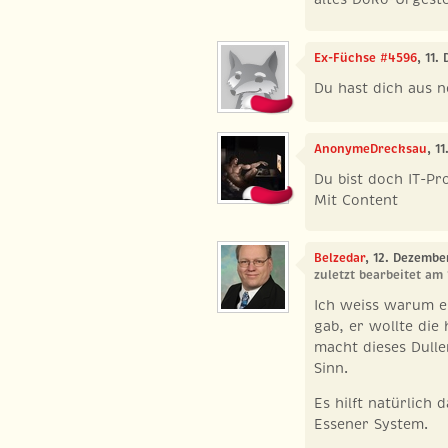
Ex-Füchse #4596
, 11
Du hast dich aus n
AnonymeDrecksau
, 1
Du bist doch IT-Pr
Mit Content
Belzedar
, 12. Dezemb
zuletzt bearbeitet am
Ich weiss warum e
gab, er wollte die
macht dieses Dullen
Sinn.
Es hilft natürlich
Essener System.