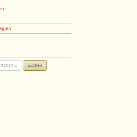
en
egien
Suchen