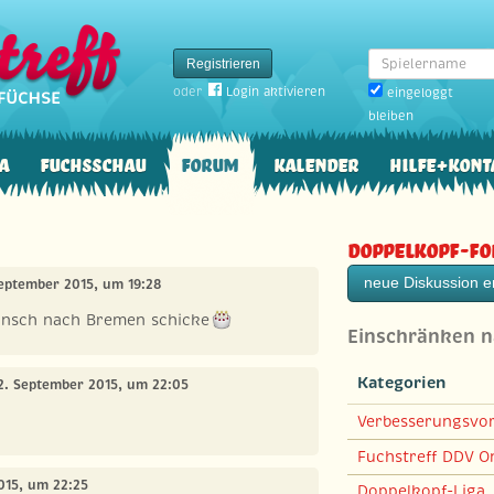
Spielername
Registrieren
oder
Login aktivieren
eingeloggt
bleiben
a
Fuchsschau
Forum
Kalender
Hilfe+Kont
Doppelkopf-F
neue Diskussion er
September 2015, um 19:28
unsch nach Bremen schicke
Einschränken 
Kategorien
02. September 2015, um 22:05
Verbesserungsvo
Fuchstreff DDV On
015, um 22:25
Doppelkopf-Liga