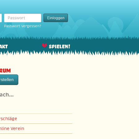
Passwort
Einloggen
Passwort vergessen?
akt
Spielen!
orum
stellen
nach…
rschläge
line Verein