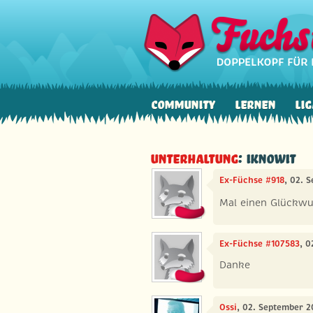
Community
Lernen
Lig
Unterhaltung
: Iknowit
Ex-Füchse #918
, 02. 
Mal einen Glückw
Ex-Füchse #107583
, 
Danke
Ossi
, 02. September 2