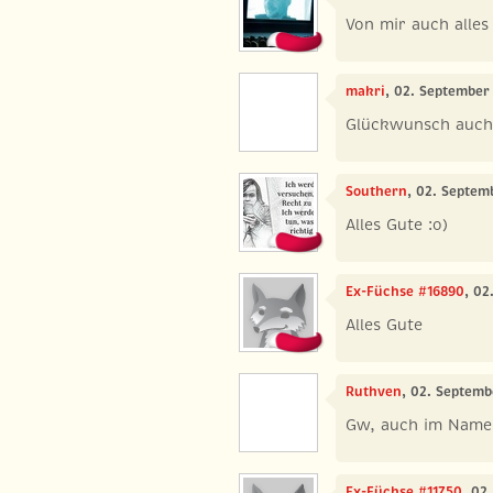
Von mir auch alles
makri
, 02. September
Glückwunsch auch
Southern
, 02. Septem
Alles Gute :o)
Ex-Füchse #16890
, 02
Alles Gute
Ruthven
, 02. Septemb
Gw, auch im Name
Ex-Füchse #11750
, 02