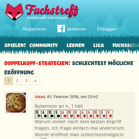
Registrieren
aktivieren
Einloggen
Spielen!
Community
Lernen
Liga
Fuchssch
Doppelkopf-Strategien
: Schlechtest mögliche
Eröffnung
Weiter
1
2
3
»
idaad
, 01. Februar 2016, um 23:42
Bubensolo an 4, 1 hält
Warum immer nach dem besten Angriff
fragen. Ich frage einfach mal andersrum:
Womit eröffnet man schlechtestmöglich: