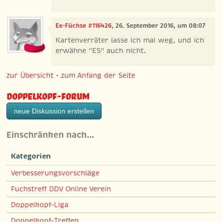
Ex-Füchse #116426
, 26. September 2016, um 08:07
Kartenverräter lasse ich mal weg, und ich
erwähne "ES" auch nicht.
zur Übersicht
•
zum Anfang der Seite
Doppelkopf-Forum
neue Diskussion erstellen
Einschränken nach…
Kategorien
Verbesserungsvorschläge
Fuchstreff DDV Online Verein
Doppelkopf-Liga
Doppelkopf-Treffen