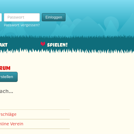
Passwort
Einloggen
Passwort vergessen?
akt
Spielen!
orum
stellen
nach…
rschläge
line Verein