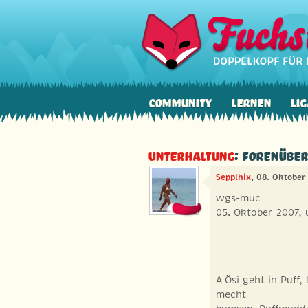
Community
Lernen
Lig
Unterhaltung
: Forenüber
Sepplhix
, 08. Oktober
wgs-muc
05. Oktober 2007, 
A Ösi geht in Puff,
mecht