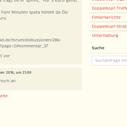
fragt ob er spinnt. "Für 5 Euro gehst
Doppelkopf-Treff
. Fünf Minuten spata kimmt da Ösi
Fehlerberichte
uro
Doppelkopf-Strat
Unterhaltung
iel.de/forum/diskussionen/286-
e?page=2#kommentar_37
Suche
t vor
ber 2016, um 21:09
 noch an
eite