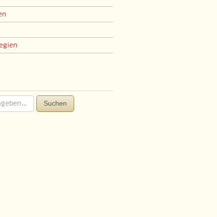
en
egien
Suchen