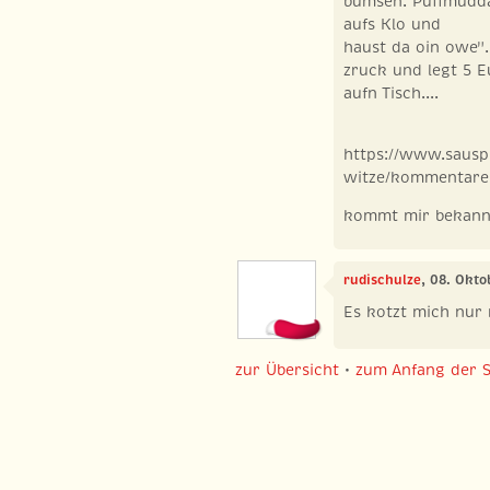
bumsen. Puffmudda 
aufs Klo und
haust da oin owe"
zruck und legt 5 E
aufn Tisch....
https://www.sausp
witze/kommentar
kommt mir bekann
rudischulze
, 08. Okto
Es kotzt mich nur
zur Übersicht
•
zum Anfang der S