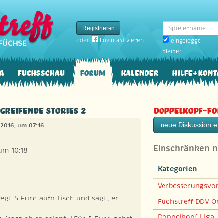
Spielername
Registrieren
oder
Login aktivieren
eingeloggt
bleiben
a
Fuchsschau
Forum
Kalender
Hilfe+Kont
greifende Stories 2
Doppelkopf-F
neue Diskussion er
 2016, um 07:16
Einschränken 
um 10:18
Kategorien
Verbesserungsvo
 legt 5 Euro aufn Tisch und sagt, er
Fuchstreff DDV On
Doppelkopf-Liga