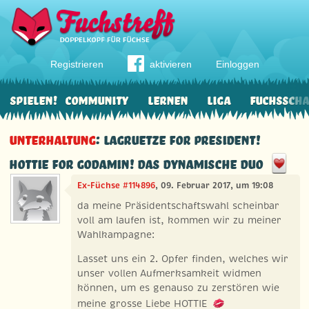
Registrieren
aktivieren
Einloggen
Spielen!
Community
Lernen
Liga
Fuchssch
Unterhaltung
: Lagruetze for President!
HOTTIE for Godamin! das dynamische Duo
Ex-Füchse #114896
, 09. Februar 2017, um 19:08
da meine Präsidentschaftswahl scheinbar
voll am laufen ist, kommen wir zu meiner
Wahlkampagne:
Lasset uns ein 2. Opfer finden, welches wir
unser vollen Aufmerksamkeit widmen
können, um es genauso zu zerstören wie
meine grosse Liebe HOTTIE