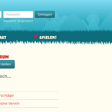
Passwort
Einloggen
Passwort vergessen?
akt
Spielen!
orum
stellen
nach…
rschläge
line Verein