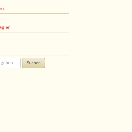
en
egien
Suchen