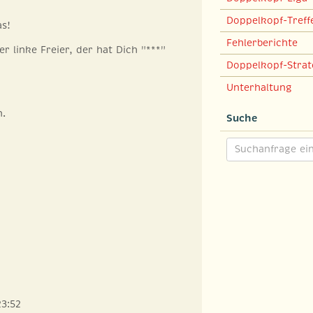
Doppelkopf-Treff
as!
Fehlerberichte
r linke Freier, der hat Dich "***"
Doppelkopf-Strat
Unterhaltung
n.
Suche
23:52