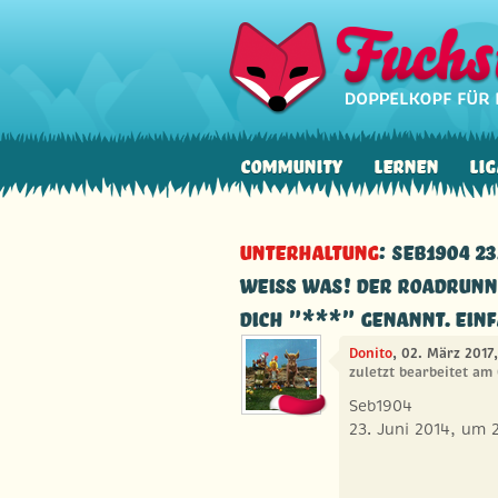
Community
Lernen
Lig
Unterhaltung
: Seb1904 23
weiß was! Der Roadrunner
Dich "***" genannt. Einfa
Donito
, 02. März 2017
zuletzt bearbeitet am
Seb1904
23. Juni 2014, um 