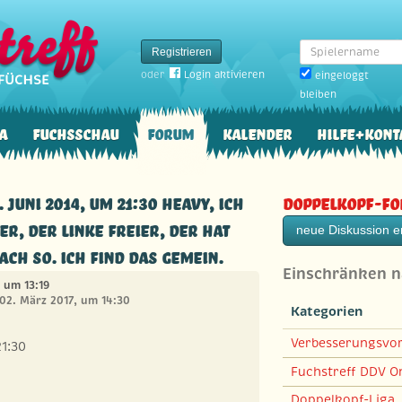
Spielername
Registrieren
oder
Login aktivieren
eingeloggt
bleiben
a
Fuchsschau
Forum
Kalender
Hilfe+Kont
. Juni 2014, um 21:30 Heavy, ich
Doppelkopf-F
, der linke Freier, der hat
neue Diskussion er
ch so. Ich find das gemein.
Einschränken 
, um 13:19
 02. März 2017, um 14:30
Kategorien
Verbesserungsvo
21:30
Fuchstreff DDV On
Doppelkopf-Liga