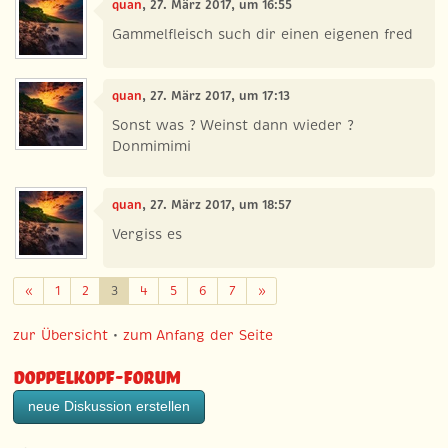
quan
, 27. März 2017, um 16:55
Gammelfleisch such dir einen eigenen fred
quan
, 27. März 2017, um 17:13
Sonst was ? Weinst dann wieder ?
Donmimimi
quan
, 27. März 2017, um 18:57
Vergiss es
Zurück
Weiter
«
1
2
3
4
5
6
7
»
zur Übersicht
•
zum Anfang der Seite
Doppelkopf-Forum
neue Diskussion erstellen