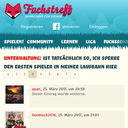
Registrieren
aktivieren
Einloggen
Spielen!
Community
Lernen
Liga
Fuchssch
Unterhaltung
: Ist tatsächlich so, ich sperre
den ersten Spieler in meiner Laufbahn hier
Zurück
Weiter
«
1
2
3
4
5
6
7
»
quan
, 25. März 2017, um 20:59
Dieser Eintrag wurde entfernt.
Donblech2016
, 25. März 2017, um 21:01