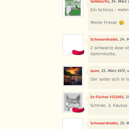
Goldmurks
, 24. März 
Ein Schirus - mehre
Meine Fresse
Schewardnadse
, 24. 
2 schwarze Asse o
Gehirnhotte.
quan
, 25. März 2017,
Der sollte sich in
Ex-Füchse #122063
, 2
Schirae. 3. Kausus B
Schewardnadse
, 25. 