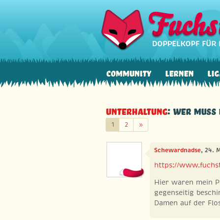
Community
Lernen
Lig
Unterhaltung
: Wer muss 
Weiter
1
2
»
Schewardnadse
, 24. 
https://www.fuchst
Hier waren mein P
gegenseitig beschim
Damen auf der Flo