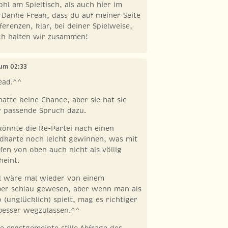
hl am Spieltisch, als auch hier im
 Danke Freak, dass du auf meiner Seite
fferenzen, klar, bei deiner Spielweise,
ch halten wir zusammen!
 um 02:33
ead.^^
hatte keine Chance, aber sie hat sie
r passende Spruch dazu.
 könnte die Re-Partei nach einen
ndkarte noch leicht gewinnen, was mit
en von oben auch nicht als völlig
heint.
el wäre mal wieder von einem
ber schlau gewesen, aber wenn man als
 (unglücklich) spielt, mag es richtiger
 besser wegzulassen.^^
e ernstgemeinte stille Abfrage des