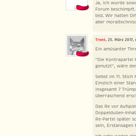
Ja, ich wurde sowo
Forum beschimpft.
bist. Wir hatten Di
aber moraltechnis
Tront
, 25. März 2017,
Ein amüsanter Thr
"Die Kontrapartei 
genutzt", wäre de
Selbst im 11. Stich
Einstich einer Sta
insgesamt 7 Trümpf
überraschend ersc
Das Re vor Aufspi
Doppeldullen-Inha
Re-Partei später so
sein, Erstansagen
Ich sehe weder ein