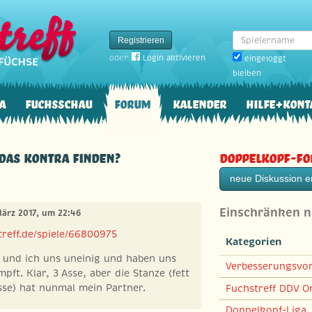
Spielername
Registrieren
oder
Login aktivieren
eingeloggt
bleiben
a
Fuchsschau
Forum
Kalender
Hilfe+Kont
das Kontra finden?
Doppelkopf-F
neue Diskussion er
Einschränken 
März 2017, um 22:46
reff.de/spiele/66800975
Kategorien
 und ich uns uneinig und haben uns
Verbesserungsvo
pft. Klar, 3 Asse, aber die Stanze (fett
sse) hat nunmal mein Partner.
Fuchstreff DDV On
Doppelkopf-Liga