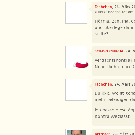
Tachchen
, 24. März 2
zuletzt bearbeitet am
Hörma, zähl mal de
und überlege dann
sollte?
Schewardnadse
, 24. 
Verdachtskontra? 
Nenn dich um in 
Tachchen
, 24. März 2
Du xxx, weißt gena
mehr beleidigen da
Ich hasse diese An
Kontra weglässt.
Belzedar
, 24. März 20