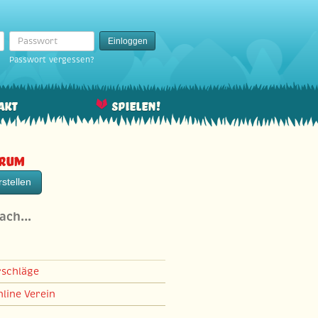
Passwort
Einloggen
Passwort vergessen?
akt
Spielen!
orum
stellen
nach…
rschläge
line Verein