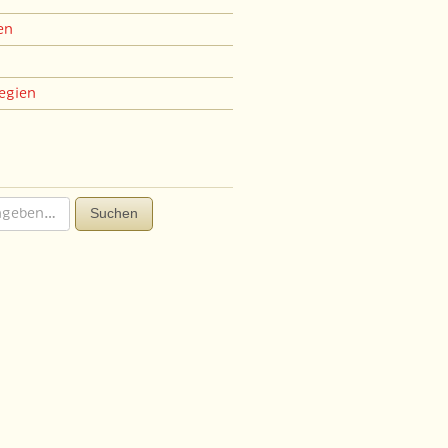
en
egien
Suchen