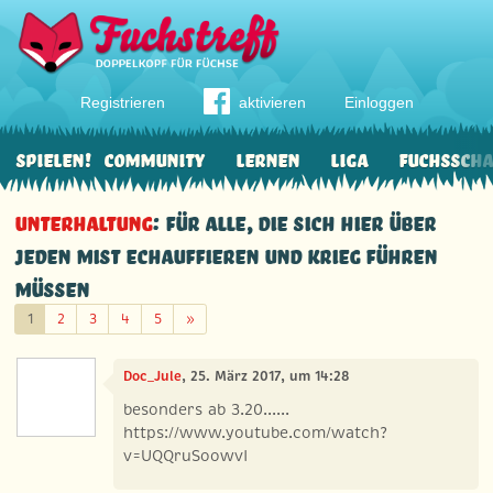
Registrieren
aktivieren
Einloggen
Spielen!
Community
Lernen
Liga
Fuchssch
Unterhaltung
: für alle, die sich hier über
jeden Mist echauffieren und Krieg führen
müssen
Weiter
1
2
3
4
5
»
Doc_Jule
, 25. März 2017, um 14:28
besonders ab 3.20......
https://www.youtube.com/watch?
v=UQQruSoowvI