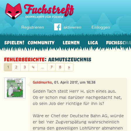
Registrieren
aktivieren
Einloggen
Spielen!
Community
Lernen
Liga
Fuchssch
Fehlerberichte
: Armutszeuchnis
Weiter
1
2
3
4
…
7
8
»
Goldmurks
, 01. April 2017, um 18:38
Geden Tach stellt Herr H. sich eines aus.
Ob er schon mal darüber nachgedacht hat,
ob sein Job der richtige für ihn is?
Wäre er Chef der Deutsche Bahn AG, würde
er bei 'ner Zugverspätung wahrscheinlich
ersma den geweiligen Lokführer abmahnen