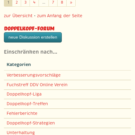
Weiter
1
2
3
4
…
7
8
»
zur Übersicht
•
zum Anfang der Seite
Doppelkopf-Forum
neue Diskussion erstellen
Einschränken nach…
Kategorien
Verbesserungsvorschläge
Fuchstreff DDV Online Verein
Doppelkopf-Liga
Doppelkopf-Treffen
Fehlerberichte
Doppelkopf-Strategien
Unterhaltung