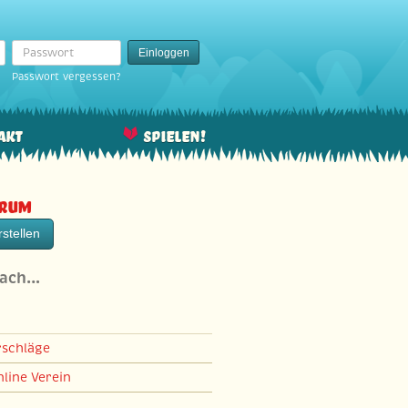
Passwort
Einloggen
Passwort vergessen?
akt
Spielen!
orum
stellen
nach…
rschläge
line Verein