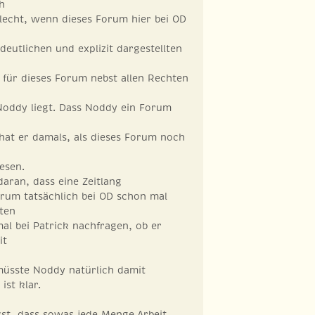
h
chlecht, wenn dieses Forum hier bei OD
deutlichen und explizit dargestellten
 für dieses Forum nebst allen Rechten
 Noddy liegt. Dass Noddy ein Forum
d
hat er damals, als dieses Forum noch
esen.
daran, dass eine Zeitlang
orum tatsächlich bei OD schon mal
ten
mal bei Patrick nachfragen, ob er
it
müsste Noddy natürlich damit
ist klar.
sst, dass sowas jede Menge Arbeit