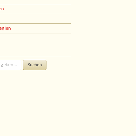
en
egien
Suchen