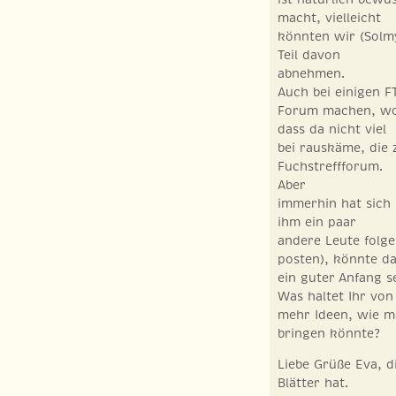
macht, vielleicht
könnten wir (Solmy
Teil davon
abnehmen.
Auch bei einigen F
Forum machen, wob
dass da nicht viel
bei rauskäme, die 
Fuchstreffforum.
Aber
immerhin hat sich
ihm ein paar
andere Leute folg
posten), könnte d
ein guter Anfang se
Was haltet Ihr vo
mehr Ideen, wie m
bringen könnte?
Liebe Grüße Eva, 
Blätter hat.