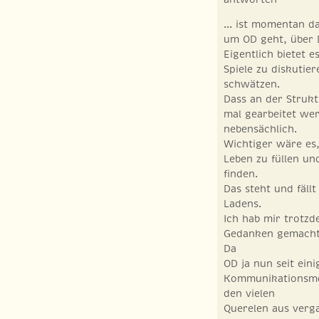
... ist momentan d
um OD geht, über 
Eigentlich bietet 
Spiele zu diskutie
schwätzen.
Dass an der Struk
mal gearbeitet wer
nebensächlich.
Wichtiger wäre es
Leben zu füllen und
finden.
Das steht und fäll
Ladens.
Ich hab mir trotzd
Gedanken gemacht,
Da
OD ja nun seit eini
Kommunikationsmög
den vielen
Querelen aus verg