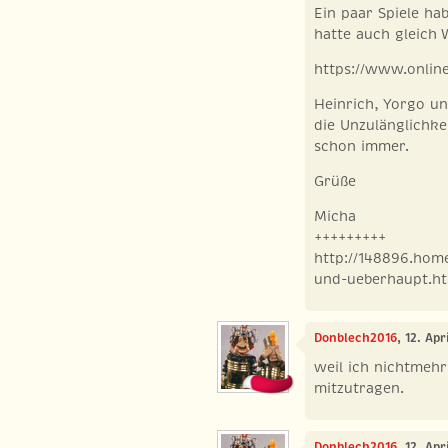
Ein paar Spiele hab
hatte auch gleich
https://www.online
Heinrich, Yorgo u
die Unzulänglichke
schon immer.
Grüße
Micha
+++++++++
http://148896.hom
und-ueberhaupt.h
Donblech2016
, 12. Apr
weil ich nichtmehr
mitzutragen.
Donblech2016
, 12. Apr