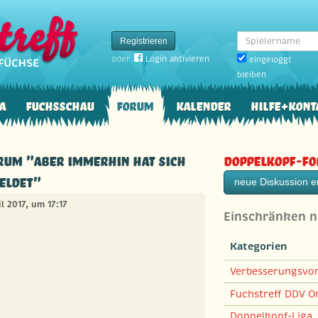
Spielername
Registrieren
oder
Login aktivieren
eingeloggt
bleiben
a
Fuchsschau
Forum
Kalender
Hilfe+Kont
rum "Aber immerhin hat sich
Doppelkopf-F
eldet"
neue Diskussion er
il 2017, um 17:17
Einschränken 
Kategorien
Verbesserungsvo
Fuchstreff DDV On
Doppelkopf-Liga