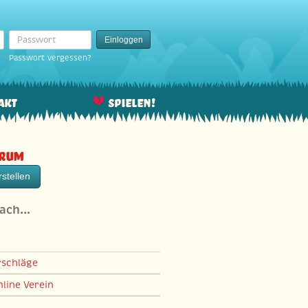
Passwort
Einloggen
Passwort vergessen?
akt
Spielen!
orum
stellen
nach…
rschläge
line Verein