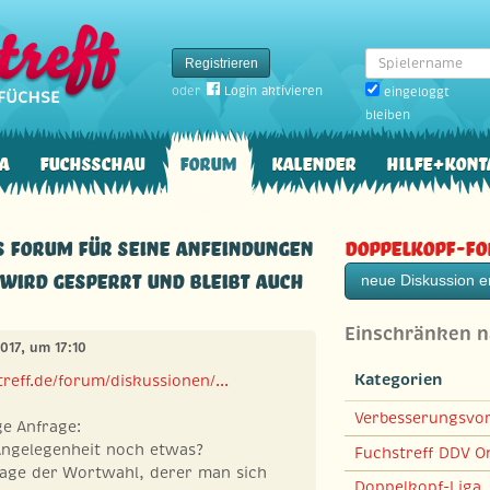
Spielername
Registrieren
oder
Login aktivieren
eingeloggt
bleiben
a
Fuchsschau
Forum
Kalender
Hilfe+Kont
s Forum für seine Anfeindungen
Doppelkopf-F
 wird gesperrt und bleibt auch
neue Diskussion er
Einschränken 
2017, um 17:10
Kategorien
reff.de/forum/diskussionen/...
Verbesserungsvo
ge Anfrage:
 Angelegenheit noch etwas?
Fuchstreff DDV On
rage der Wortwahl, derer man sich
Doppelkopf-Liga