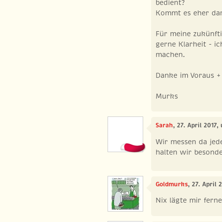
bedient?
Kommt es eher dar
Für meine zukünfti
gerne Klarheit - ic
machen.
Danke im Voraus +
Murks
Sarah
, 27. April 2017,
Wir messen da jede
halten wir besonder
Goldmurks
, 27. April 
Nix lägte mir fern