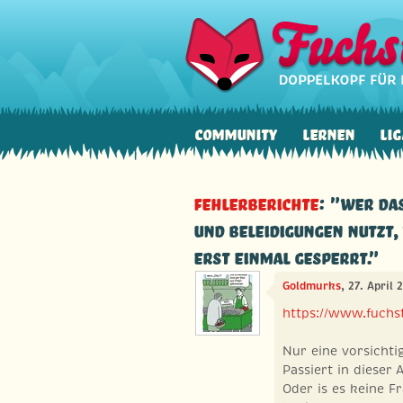
Community
Lernen
Lig
Fehlerberichte
: "Wer da
und Beleidigungen nutzt,
erst einmal gesperrt."
Goldmurks
, 27. April 
https://www.fuchst
Nur eine vorsichti
Passiert in dieser
Oder is es keine F