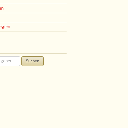
en
egien
Suchen