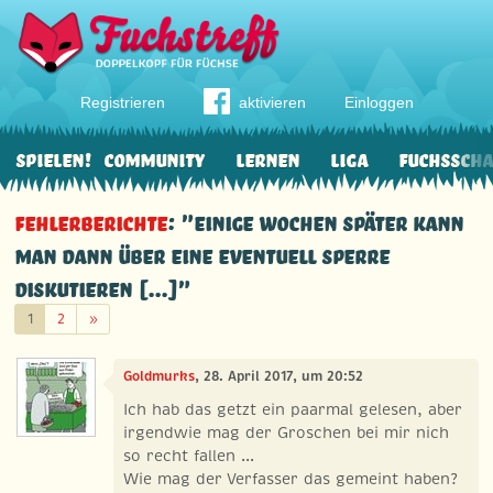
Registrieren
aktivieren
Einloggen
Spielen!
Community
Lernen
Liga
Fuchssch
Fehlerberichte
: "Einige Wochen später kann
man dann über eine eventuell Sperre
diskutieren [...]"
Weiter
1
2
»
Goldmurks
, 28. April 2017, um 20:52
Ich hab das getzt ein paarmal gelesen, aber
irgendwie mag der Groschen bei mir nich
so recht fallen ...
Wie mag der Verfasser das gemeint haben?