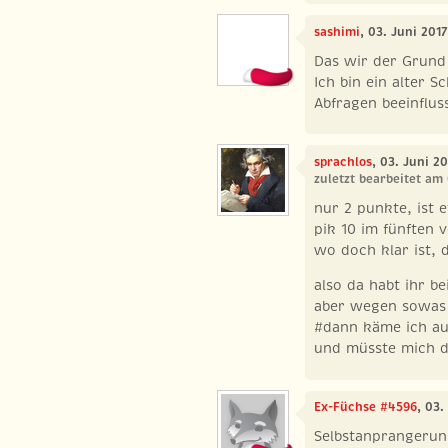
sashimi
, 03. Juni 201
Das wir der Grund 
Ich bin ein alter S
Abfragen beeinflus
sprachlos
, 03. Juni 2
zuletzt bearbeitet am
nur 2 punkte, ist 
pik 10 im fünften 
wo doch klar ist, 
also da habt ihr b
aber wegen sowas
#dann käme ich au
und müsste mich d
Ex-Füchse #4596
, 03.
Selbstanprangerung