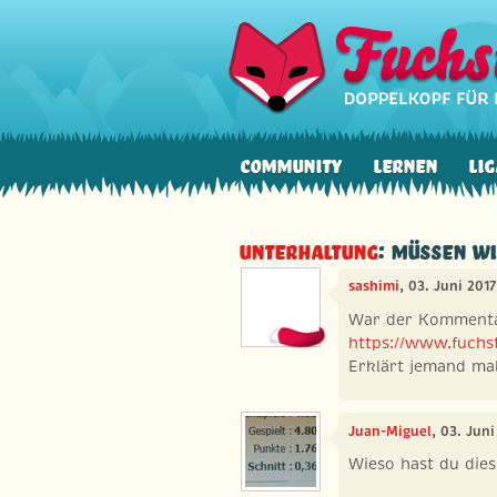
Community
Lernen
Lig
Unterhaltung
: Müssen wi
sashimi
, 03. Juni 201
War der Kommenta
https://www.fuchstr
Erklärt jemand mal 
Juan-Miguel
, 03. Jun
Wieso hast du dies