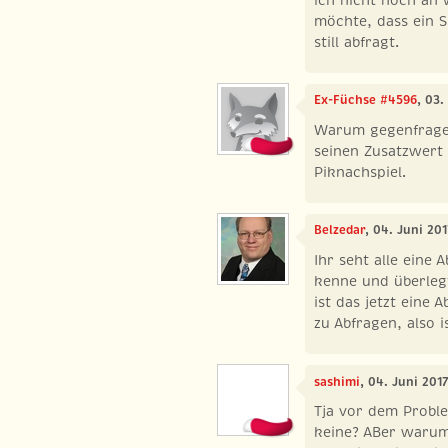
möchte, dass ein S
still abfragt.
Ex-Füchse #4596
, 03.
Warum gegenfragen
seinen Zusatzwert
Piknachspiel.
Belzedar
, 04. Juni 20
Ihr seht alle eine 
kenne und überlegt
ist das jetzt eine 
zu Abfragen, also i
sashimi
, 04. Juni 201
Tja vor dem Proble
keine? ABer warum