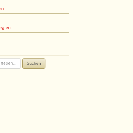
en
egien
Suchen