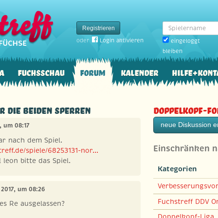
Spielername
Registrieren
oder
Login aktivieren
eingeloggt
bleiben
a
Fuchsschau
Forum
Kalender
Hilfe+Kont
r die beiden sperren
Doppelkopf-F
neue Diskussion er
7, um 08:17
r nach dem Spiel.
Einschränken 
eff.de/spiele/68253131-nor...
leon bitte das Spiel.
Kategorien
Verbesserungsvo
i 2017, um 08:26
Fuchstreff DDV On
es Re ausgelassen?
Doppelkopf-Liga