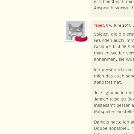
erschließt sich mir
Absprachevorwurf
Tront
, 04. Juni 2017,
Spieler, die die er
Gründen auch imm
Gebühr" fast 16 S
man entweder vers
annehmen, sie wüss
Ich persönlich vert
mich das auch scho
gekostet hat.
Jetzt glaube ich i
Jahren (also zu Be
insgesamt besser a
Mitspieler einstell
Damals hatte ich 
Doppelkopfspiel. I