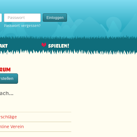
Passwort
Einloggen
Passwort vergessen?
akt
Spielen!
orum
stellen
nach…
rschläge
line Verein