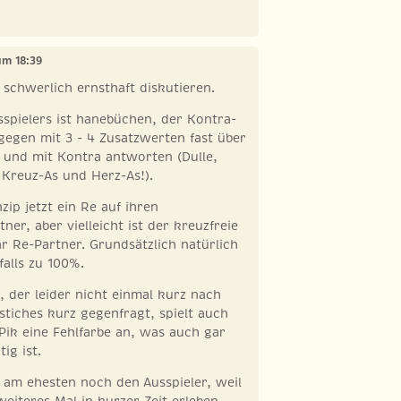
um 18:39
h schwerlich ernsthaft diskutieren.
sspielers ist hanebüchen, der Kontra-
egen mit 3 - 4 Zusatzwerten fast über
 und mit Kontra antworten (Dulle,
, Kreuz-As und Herz-As!).
zip jetzt ein Re auf ihren
ner, aber vielleicht ist der kreuzfreie
hr Re-Partner. Grundsätzlich natürlich
falls zu 100%.
, der leider nicht einmal kurz nach
zstiches kurz gegenfragt, spielt auch
Pik eine Fehlfarbe an, was auch gar
ig ist.
 am ehesten noch den Ausspieler, weil
weiteres Mal in kurzer Zeit erleben