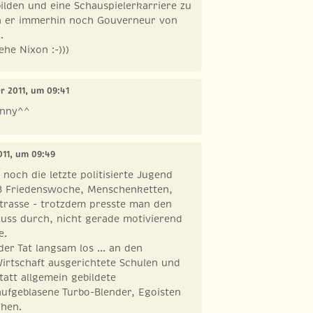
ilden und eine Schauspielerkarriere zu
n er immerhin noch Gouverneur von
.
ehe Nixon :-)))
r 2011, um 09:41
unny^^
011, um 09:49
 noch die letzte politisierte Jugend
 Friedenswoche, Menschenketten,
Strasse - trotzdem presste man den
uss durch, nicht gerade motivierend
e.
er Tat langsam los ... an den
irtschaft ausgerichtete Schulen und
tatt allgemein gebildete
aufgeblasene Turbo-Blender, Egoisten
chen.