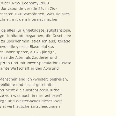
iten der New-Economy 2000
 Jungspunde gerade 29, in Zig-
cherten DAX-Vorständen, was sie alles
schnell mit dem Internet machen
s da alles für ungebildete, substanzlose,
ige Hohlköpfe begannen, die Geschicke
 zu übernehmen, stieg ich aus, gerade
evor die grosse Blase platzte.
ch Jahre später, als 25 jährige,
älse die Alten als Zauderer und
ften und mit ihrer Spekulations-Blase
samte Wirtschaft in den Abgrund
enschen endlich (wieder) begreifen,
gebildete und sozial geschulte
nd nicht die substanzlosen Turbo-
itze von was auch immer gehören?
rge und Westerwelles dieser Welt
zial verträgliche Entscheidungen