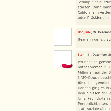
Schaupieler auszub
starten. Dann kan
Californien werden
oder Präsident - si
Doc_Jule
, 14. Dezembe
Reagan war´s , S
Stoni
, 14. Dezember 2
Ich habe so gerade
mitbekommen 1983
Millionen auf der 
NATO-Doppelbeschl
für uns Jugendlich
Danach ging es in d
Bedürfnissen der W
Unis, Fachidioten s
Persönlichkeiten, 
statt soziale Mens