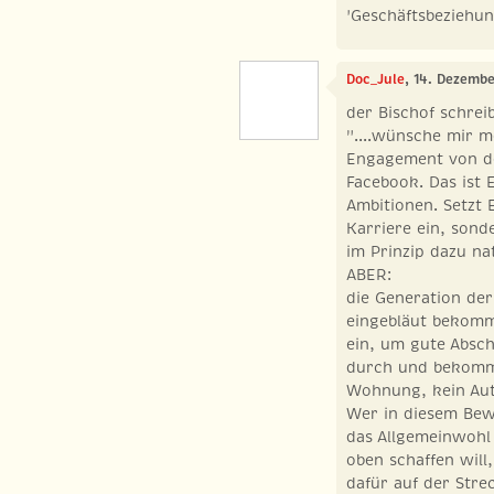
'Geschäftsbeziehun
Doc_Jule
, 14. Dezembe
der Bischof schreib
"....wünsche mir 
Engagement von de
Facebook. Das ist 
Ambitionen. Setzt 
Karriere ein, sonde
im Prinzip dazu na
ABER:
die Generation der
eingebläut bekomme
ein, um gute Abschl
durch und bekomms
Wohnung, kein Aut
Wer in diesem Bew
das Allgemeinwohl
oben schaffen will
dafür auf der Stre