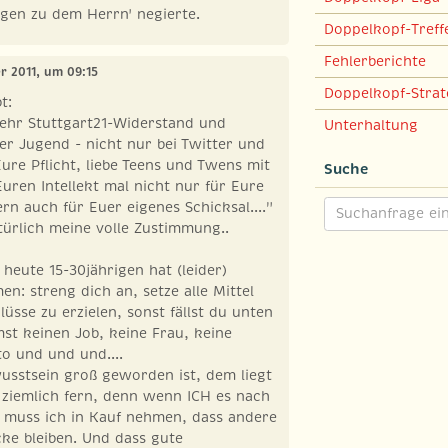
gen zu dem Herrn' negierte.
Doppelkopf-Treff
Fehlerberichte
r 2011, um 09:15
Doppelkopf-Strat
t:
mehr Stuttgart21-Widerstand und
Unterhaltung
r Jugend - nicht nur bei Twitter und
Eure Pflicht, liebe Teens und Twens mit
Suche
Euren Intellekt mal nicht nur für Eure
rn auch für Euer eigenes Schicksal...."
türlich meine volle Zustimmung..
 heute 15-30jährigen hat (leider)
n: streng dich an, setze alle Mittel
üsse zu erzielen, sonst fällst du unten
t keinen Job, keine Frau, keine
o und und und....
usstsein groß geworden ist, dem liegt
 ziemlich fern, denn wenn ICH es nach
, muss ich in Kauf nehmen, dass andere
cke bleiben. Und dass gute