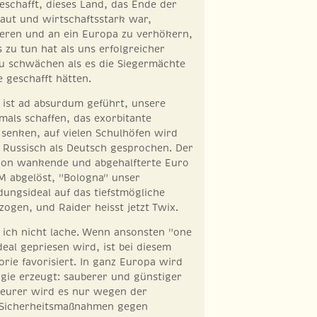
eschafft, dieses Land, das Ende der
aut und wirtschaftsstark war,
ieren und an ein Europa zu verhökern,
s zu tun hat als uns erfolgreicher
u schwächen als es die Siegermächte
e geschafft hätten.
 ist ad absurdum geführt, unsere
als schaffen, das exorbitante
senken, auf vielen Schulhöfen wird
 Russisch als Deutsch gesprochen. Der
hon wankende und abgehalfterte Euro
M abgelöst, "Bologna" unser
ungsideal auf das tiefstmögliche
ogen, und Raider heisst jetzt Twix.
 ich nicht lache. Wenn ansonsten "one
deal gepriesen wird, ist bei diesem
orie favorisiert. In ganz Europa wird
gie erzeugt: sauberer und günstiger
(teurer wird es nur wegen der
ür Sicherheitsmaßnahmen gegen