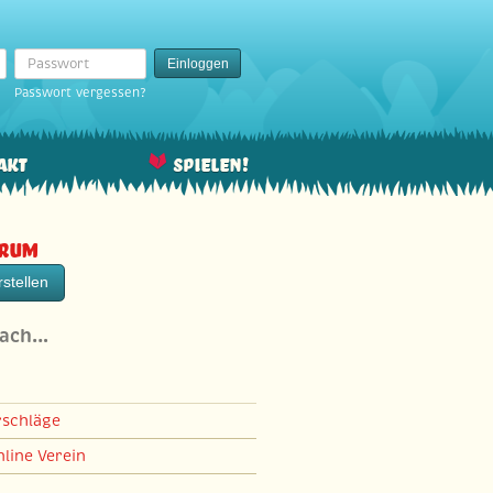
Passwort
Einloggen
Passwort vergessen?
akt
Spielen!
orum
stellen
nach…
rschläge
line Verein