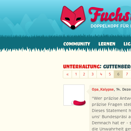
Community
Lernen
Lig
Unterhaltung
: Guttenber
Zurück
«
1
2
3
4
5
6
7
Opa_Kalypse
, 14. Dez
"Wer präzise Antw
präzise Fragen stel
Dieses Statement 
uns' Bundespräsi 
Demnach hat er - s
die Unwahrheit ges