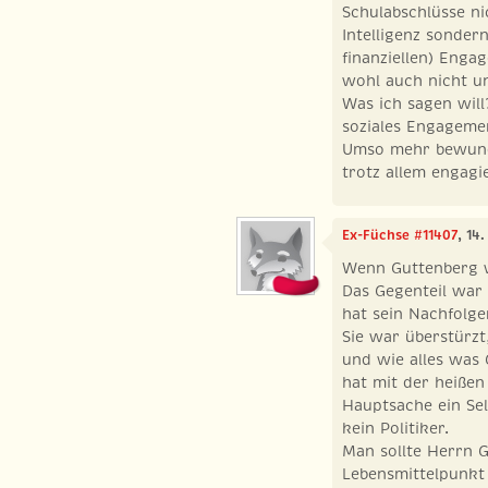
Schulabschlüsse ni
Intelligenz sonder
finanziellen) Enga
wohl auch nicht u
Was ich sagen will
soziales Engageme
Umso mehr bewunde
trotz allem engagie
Ex-Füchse #11407
, 14
Wenn Guttenberg w
Das Gegenteil war
hat sein Nachfolge
Sie war überstürzt
und wie alles was
hat mit der heißen
Hauptsache ein Se
kein Politiker.
Man sollte Herrn 
Lebensmittelpunkt 