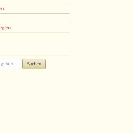
en
egien
Suchen