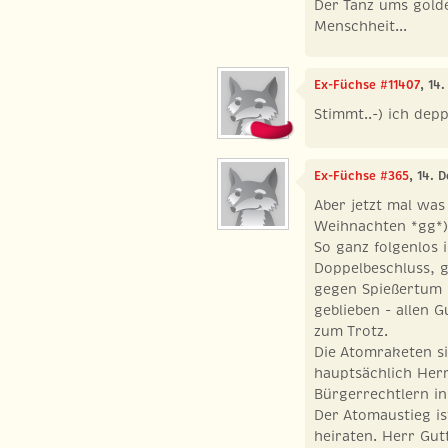
Der Tanz ums golde
Menschheit...
Ex-Füchse #11407
, 14
Stimmt..-) ich depp
Ex-Füchse #365
, 14. 
Aber jetzt mal was 
Weihnachten *gg*)
So ganz folgenlos
Doppelbeschluss, 
gegen Spießertum 
geblieben - allen 
zum Trotz.
Die Atomraketen s
hauptsächlich Her
Bürgerrechtlern in
Der Atomaustieg i
heiraten. Herr Gut