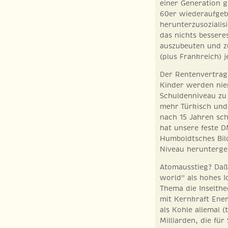
einer Generation g
60er wiederaufgeb
herunterzusozialis
das nichts bessere
auszubeuten und z
(plus Frankreich) j
Der Rentenvertrag
Kinder werden niem
Schuldenniveau zu 
mehr Türkisch und
nach 15 Jahren sc
hat unsere feste D
Humboldtsches Bild
Niveau heruntergez
Atomausstieg? Daß
world" als hohes I
Thema die Inselthe
mit Kernkraft Ener
als Kohle allemal 
Milliarden, die f