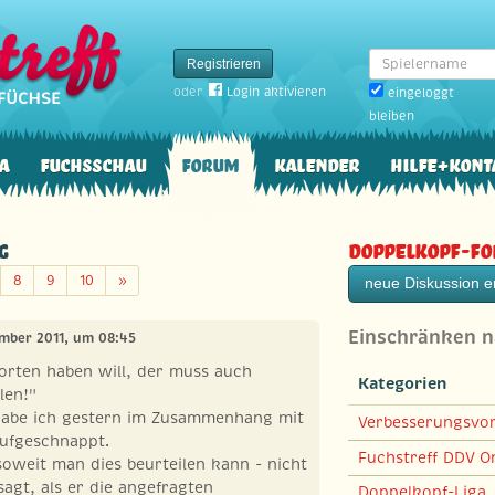
Spielername
Registrieren
oder
Login aktivieren
eingeloggt
bleiben
a
Fuchsschau
Forum
Kalender
Hilfe+Kont
g
Doppelkopf-F
Weiter
8
9
10
»
neue Diskussion er
Einschränken 
ember 2011, um 08:45
orten haben will, der muss auch
Kategorien
len!"
habe ich gestern im Zusammenhang mit
Verbesserungsvo
aufgeschnappt.
Fuchstreff DDV On
oweit man dies beurteilen kann - nicht
agt, als er die angefragten
Doppelkopf-Liga