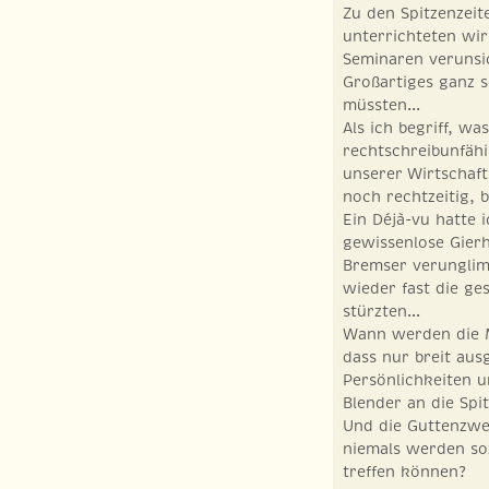
Zu den Spitzenze
unterrichteten wir
Seminaren verunsi
Großartiges ganz 
müssten...
Als ich begriff, wa
rechtschreibunfäh
unserer Wirtschaft
noch rechtzeitig, b
Ein Déjà-vu hatte i
gewissenlose Gierh
Bremser verunglimp
wieder fast die ge
stürzten...
Wann werden die M
dass nur breit aus
Persönlichkeiten u
Blender an die Sp
Und die Guttenzwe
niemals werden so
treffen können?