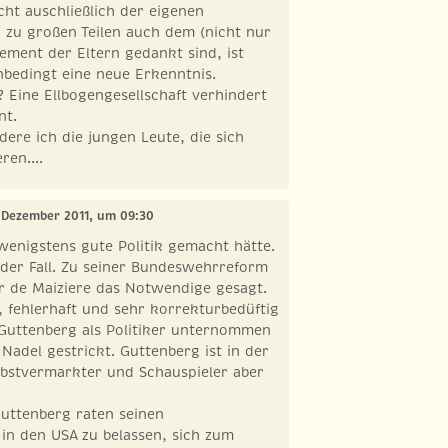
cht auschließlich der eigenen
n zu großen Teilen auch dem (nicht nur
gement der Eltern gedankt sind, ist
nbedingt eine neue Erkenntnis.
? Eine Ellbogengesellschaft verhindert
nt.
re ich die jungen Leute, die sich
ren....
. Dezember 2011, um 09:30
enigstens gute Politik gemacht hätte.
 der Fall. Zu seiner Bundeswehrreform
r de Maiziere das Notwendige gesagt.
, fehlerhaft und sehr korrekturbedüftig
 Guttenberg als Politiker unternommen
 Nadel gestrickt. Guttenberg ist in der
lbstvermarkter und Schauspieler aber
Guttenberg raten seinen
in den USA zu belassen, sich zum