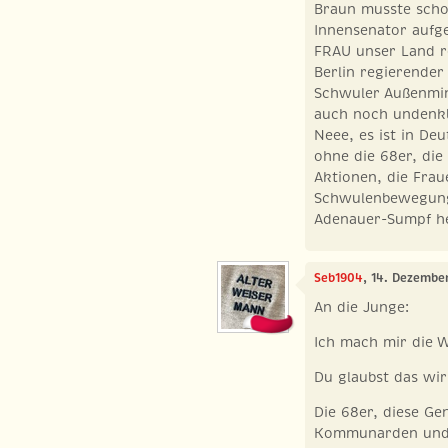
Braun musste schon
Innensenator aufge
FRAU unser Land r
Berlin regierender
Schwuler Außenmini
auch noch undenk
Neee, es ist in Deu
ohne die 68er, die
Aktionen, die Frau
Schwulenbewegung
Adenauer-Sumpf h
Seb1904
, 14. Dezembe
An die Junge:
Ich mach mir die We
Du glaubst das wir
Die 68er, diese G
Kommunarden und 