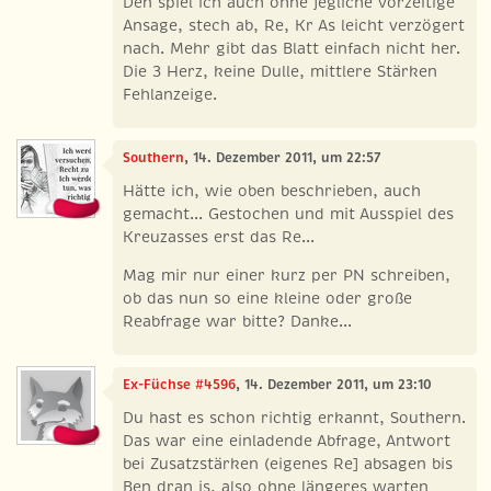
Den spiel ich auch ohne jegliche vorzeitige
Ansage, stech ab, Re, Kr As leicht verzögert
nach. Mehr gibt das Blatt einfach nicht her.
Die 3 Herz, keine Dulle, mittlere Stärken
Fehlanzeige.
Southern
, 14. Dezember 2011, um 22:57
Hätte ich, wie oben beschrieben, auch
gemacht... Gestochen und mit Ausspiel des
Kreuzasses erst das Re...
Mag mir nur einer kurz per PN schreiben,
ob das nun so eine kleine oder große
Reabfrage war bitte? Danke...
Ex-Füchse #4596
, 14. Dezember 2011, um 23:10
Du hast es schon richtig erkannt, Southern.
Das war eine einladende Abfrage, Antwort
bei Zusatzstärken (eigenes Re] absagen bis
Ben dran is, also ohne längeres warten