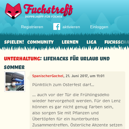
Registrieren
aktivieren
Einloggen
Spielen!
Community
Lernen
Liga
Fuchssch
Unterhaltung
: Lifehacks für Urlaub und
Sommer
SpanischerGockel
, 21. Juni 2017, um 11:01
Pünktlich zum Osterfest darf...
... auch vor der Tür die Frühlingsdeko
wieder hervorgeholt werden. Für den Lenz
können es gar nicht genug Farben sein,
also sorgen Sie mit Pflanzen und
Übertöpfen für ein kunterbuntes
Zusammentreffen. Österliche Akzente setzen