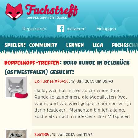
Registrieren
aktivieren
Einloggen
Spielen!
Community
Lernen
Liga
Fuchssch
Doppelkopf-Treffen
: Doko Runde in Delbrück
(Ostwestfalen) gesucht!
Ex-Füchse #76450
, 17. Juli 2017, um 09:43
Hallo, wer hat Interesse ein einer Doko
Runde teilzunehmen, die Modalitäten (wo,
wann, und wie wird gespielt) können wir ja
dann festlegen. Momentan bin ich alleine,
suche also noch mindestens drei Mitspieler!
Seb1904
, 17. Juli 2017, um 11:47