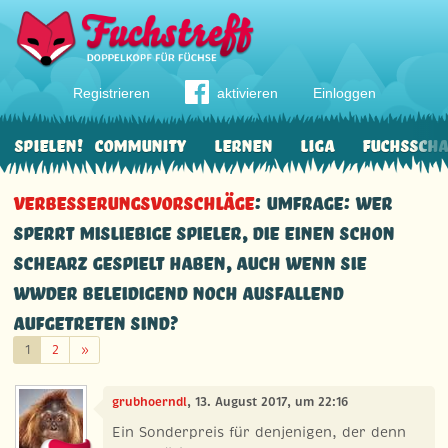
Registrieren
aktivieren
Einloggen
Spielen!
Community
Lernen
Liga
Fuchssch
Verbesserungsvorschläge
: Umfrage: wer
sperrt misliebige Spieler, die einen schon
schearz gespielt haben, auch wenn sie
wwder beleidigend noch ausfallend
aufgetreten sind?
Weiter
1
2
»
grubhoerndl
, 13. August 2017, um 22:16
Ein Sonderpreis für denjenigen, der denn