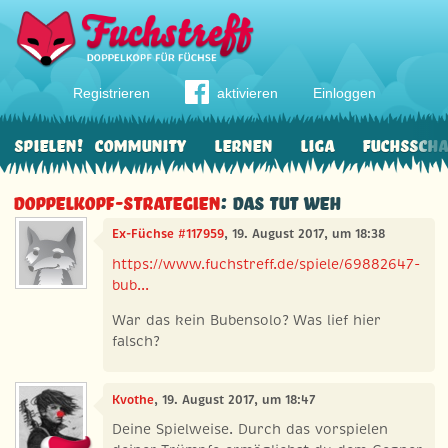
Registrieren
aktivieren
Einloggen
Spielen!
Community
Lernen
Liga
Fuchssch
Doppelkopf-Strategien
: Das tut weh
Ex-Füchse #117959
, 19. August 2017, um 18:38
https://www.fuchstreff.de/spiele/69882647-
bub...
War das kein Bubensolo? Was lief hier
falsch?
Kvothe
, 19. August 2017, um 18:47
Deine Spielweise. Durch das vorspielen