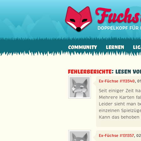
Community
Lernen
Lig
Fehlerberichte
: Lesen vo
Ex-Füchse #113540
, 0
Seit einiger Zeit k
Mehrere Karten fa
Leider sieht man b
einzelnen Spielzüg
Kann das behoben
Ex-Füchse #131357
, 0