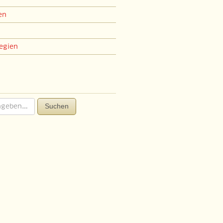
en
egien
Suchen