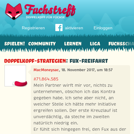
Registrieren
aktivieren
Einloggen
Spielen!
Community
Lernen
Liga
Fuchssch
Doppelkopf-Strategien
: Fux-Freifahrt
MacMoneysac
, 18. November 2017, um 18:57
#71.864.585
Mein Partner wirft mir vor, nichts zu
unternehmen, obschon ich das Kontra
gegeben habe. Ich sehe aber nicht, an
welcher Stelle ich hätte mehr Initiative
ergreifen sollen. Der erste Kreuzlauf ist
unverdächtig, da steche im zweiten
natürlich niedrig ein.
Er fühlt sich hingegen frei, den Fux aus der