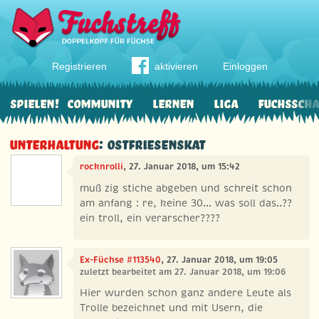
Registrieren
aktivieren
Einloggen
Spielen!
Community
Lernen
Liga
Fuchssch
Unterhaltung
: ostfriesenskat
rocknrolli
, 27. Januar 2018, um 15:42
muß zig stiche abgeben und schreit schon
am anfang : re, keine 30... was soll das..??
ein troll, ein verarscher????
Ex-Füchse #113540
, 27. Januar 2018, um 19:05
zuletzt bearbeitet am 27. Januar 2018, um 19:06
Hier wurden schon ganz andere Leute als
Trolle bezeichnet und mit Usern, die