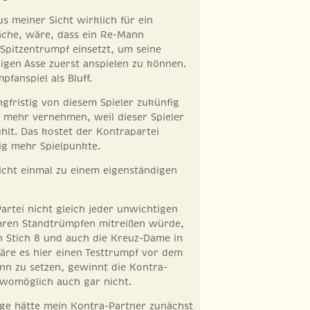
us meiner Sicht wirklich für ein
äche, wäre, dass ein Re-Mann
 Spitzentrumpf einsetzt, um seine
higen Asse zuerst anspielen zu können.
pfanspiel als Bluff.
gfristig von diesem Spieler zukünfig
 mehr vernehmen, weil dieser Spieler
ühlt. Das kostet der Kontrapartei
tig mehr Spielpunkte.
icht einmal zu einem eigenständigen
rtei nicht gleich jeder unwichtigen
ihren Standtrümpfen mitreißen würde,
n Stich 8 und auch die Kreuz-Dame in
äre es hier einen Testtrumpf vor dem
n zu setzen, gewinnt die Kontra-
l womöglich auch gar nicht.
age hätte mein Kontra-Partner zunächst