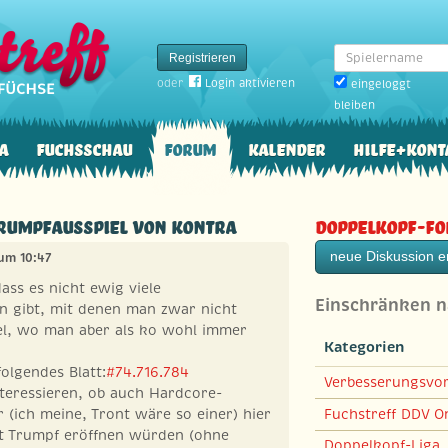
Spielername
Registrieren
oder
Login aktivieren
eingeloggt
bleiben
a
Fuchsschau
Forum
Kalender
Hilfe+Kont
Trumpfausspiel von kontra
Doppelkopf-F
neue Diskussion er
 um 10:47
dass es nicht ewig viele
Einschränken 
en gibt, mit denen man zwar nicht
iel, wo man aber als ko wohl immer
Kategorien
folgendes Blatt:
#74.716.784
Verbesserungsvo
teressieren, ob auch Hardcore-
Fuchstreff DDV On
(ich meine, Tront wäre so einer) hier
t Trumpf eröffnen würden (ohne
Doppelkopf-Liga