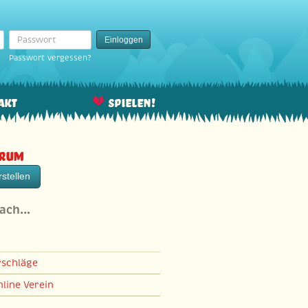
Passwort
Einloggen
Passwort vergessen?
akt
Spielen!
orum
stellen
nach…
rschläge
line Verein