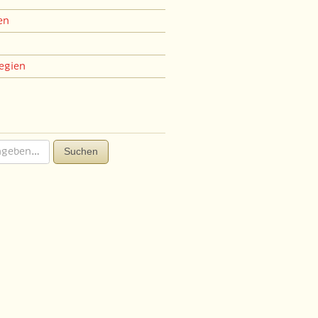
en
egien
Suchen