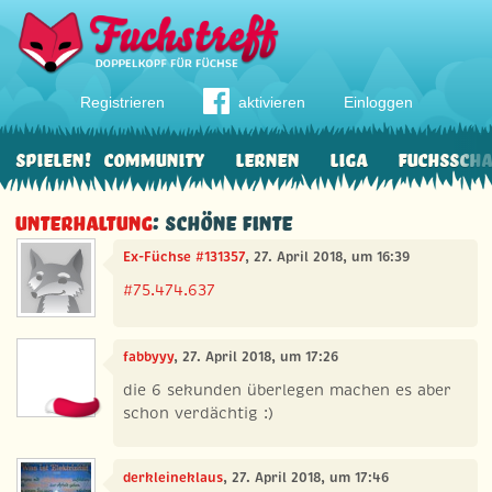
Registrieren
aktivieren
Einloggen
Spielen!
Community
Lernen
Liga
Fuchssch
Unterhaltung
: Schöne Finte
Ex-Füchse #131357
, 27. April 2018, um 16:39
#75.474.637
fabbyyy
, 27. April 2018, um 17:26
die 6 sekunden überlegen machen es aber
schon verdächtig :)
derkleineklaus
, 27. April 2018, um 17:46