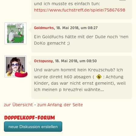
und ich musste es einfach tun:
https://www.fuchstreff.de/spiele/75867698
Goldmurks
, 18. Mai 2018, um 08:27
Ein Goldfuchs hätte mit der Dulle noch 'nen
DoKo gemacht ;)
Octopussy
, 18. Mai 2018, um 08:50
Und warum kommt kein Kreuzschub? Ich
würde direkt k60 absagen (
: Achtung
Kinder, das war nicht ernst gemeint), weil
ich meinen p kreuzfrei wähnte...
zur Übersicht
•
zum Anfang der Seite
Doppelkopf-Forum
neue Diskussion erstellen