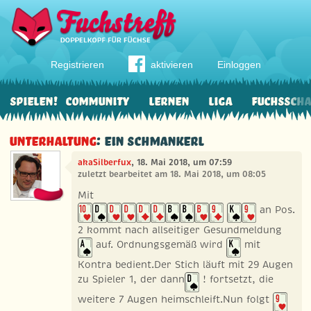
Registrieren
aktivieren
Einloggen
Spielen!
Community
Lernen
Liga
Fuchssch
Unterhaltung
: Ein Schmankerl
akaSilberfux
, 18. Mai 2018, um 07:59
zuletzt bearbeitet am 18. Mai 2018, um 08:05
Mit
an Pos.
2 kommt nach allseitiger Gesundmeldung
auf. Ordnungsgemäß wird
mit
Kontra bedient.Der Stich läuft mit 29 Augen
zu Spieler 1, der dann
! fortsetzt, die
weitere 7 Augen heimschleift.Nun folgt