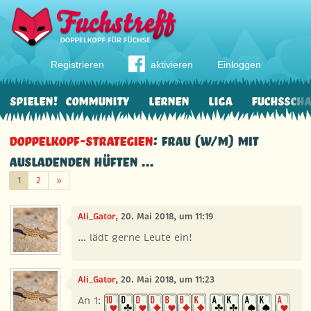
Registrieren
aktivieren
Einloggen
Spielen!
Community
Lernen
Liga
Fuchssch
Doppelkopf-Strategien
: Frau (w/m) mit
ausladenden Hüften ...
Weiter
1
2
»
Ali_Gator
, 20. Mai 2018, um 11:19
... lädt gerne Leute ein!
Ali_Gator
, 20. Mai 2018, um 11:23
An 1: