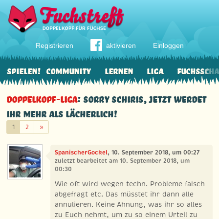
Registrieren
aktivieren
Einloggen
Spielen!
Community
Lernen
Liga
Fuchssch
Doppelkopf-Liga
: Sorry Schiris, jetzt werdet
ihr mehr als lächerlich!
Weiter
1
2
»
SpanischerGockel
, 10. September 2018, um 00:27
zuletzt bearbeitet am 10. September 2018, um
00:30
Wie oft wird wegen techn. Probleme falsch
abgefragt etc. Das müsstet ihr dann alle
annulieren. Keine Ahnung, was ihr so alles
zu Euch nehmt, um zu so einem Urteil zu