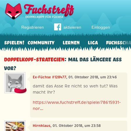
Registrieren
aktivieren
Einloggen
Spielen!
Community
Lernen
Liga
Fuchssch
Doppelkopf-Strategien
: Mal das längere Ass
vor?
Ex-Füchse #128477
, 01. Oktober 2018, um 23:46
damit das Asse Re nicht so weh tut? Was
macht Ihr?
https://www.fuchstreff.de/spiele/78615931-
nor...
Hirnklaus
, 01. Oktober 2018, um 23:58