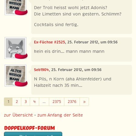
Der Troll heisst wohl jetzt Adonis?
Die Limetten sind von gestern. Schlimm?
Cocktails sind fertig.
Ex-Füchse #2525
, 25. Februar 2012, um 09:56
kein eis drin... mann mann mann
Seb1904
, 25. Februar 2012, um 09:56
N Pils, n Korn (aka Ahlenfelder) und
Halbzeit nach 35 min...
Weiter
1
2
3
4
…
2375
2376
»
zur Übersicht
•
zum Anfang der Seite
Doppelkopf-Forum