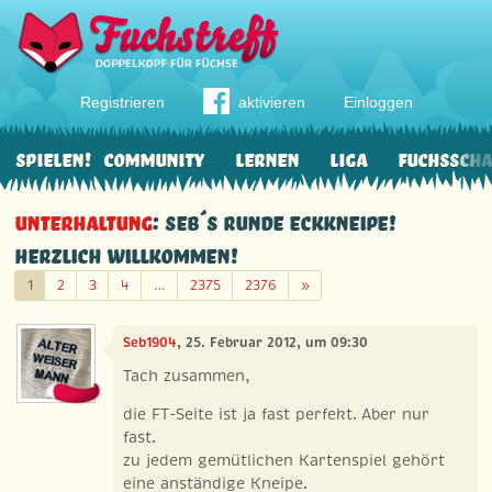
Registrieren
aktivieren
Einloggen
Spielen!
Community
Lernen
Liga
Fuchssch
Unterhaltung
: Seb´s runde Eckkneipe!
Herzlich willkommen!
Weiter
1
2
3
4
…
2375
2376
»
Seb1904
, 25. Februar 2012, um 09:30
Tach zusammen,
die FT-Seite ist ja fast perfekt. Aber nur
fast.
zu jedem gemütlichen Kartenspiel gehört
eine anständige Kneipe.