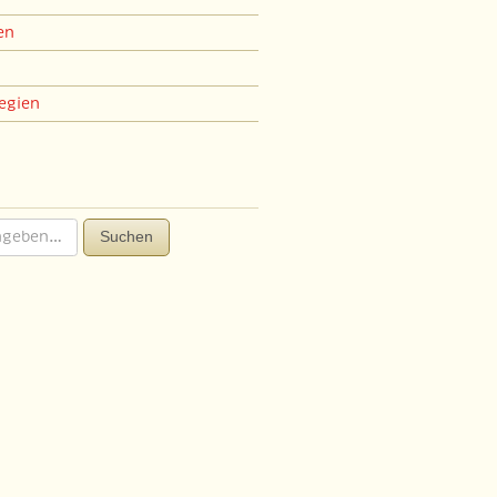
en
egien
Suchen