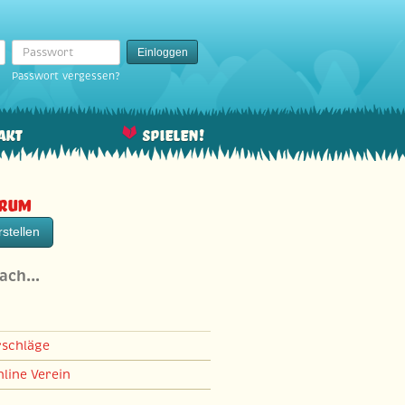
Passwort
Einloggen
Passwort vergessen?
akt
Spielen!
orum
stellen
nach…
rschläge
line Verein