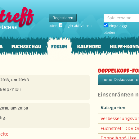
Spielername
Registrieren
oder
Login aktivieren
eingeloggt
bleiben
a
Fuchsschau
Forum
Kalender
Hilfe+Kont
Doppelkopf-F
neue Diskussion er
 2018, um 20:43
r6efp7nlx4
Einschränken 
Kategorien
 2018, um 20:58
lig.
Verbesserungsvo
Fuchstreff DDV On
eite
Doppelkopf-Liga