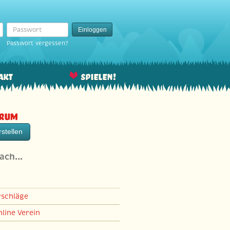
Passwort
Einloggen
Passwort vergessen?
akt
Spielen!
orum
stellen
nach…
rschläge
line Verein