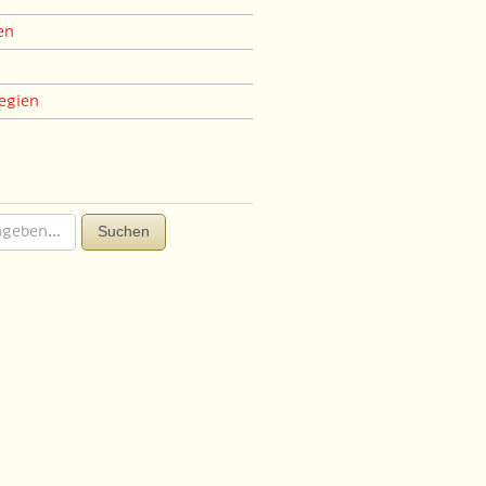
en
egien
Suchen