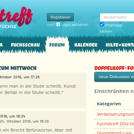
Spielername
Registrieren
oder
Login aktivieren
eingeloggt
bleiben
a
Fuchsschau
Forum
Kalender
Hilfe+Kont
 zum Mittwoch
Doppelkopf-F
neue Diskussion er
Oktober 2018, um 17:28
wenn man in die Stube scheißt. Kunst
Einschränken 
 Beifall in die Stube scheißt."
Kategorien
Verbesserungsvo
2018, um 18:34
 24. Oktober 2018, um 18:36
Fuchstreff DDV On
ch ein Brecht Befürworter. Aber mit
Doppelkopf-Liga