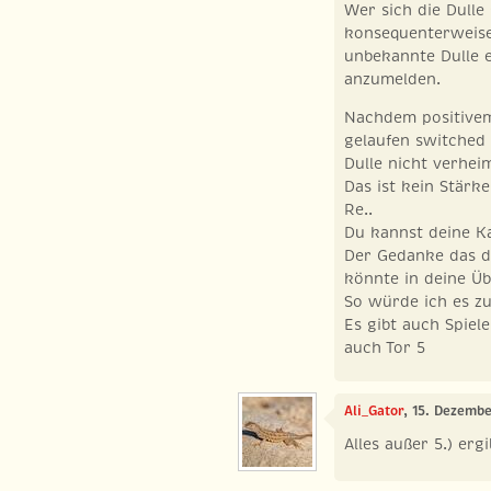
Wer sich die Dulle
konsequenterweise
unbekannte Dulle e
anzumelden.
Nachdem positivem
gelaufen switched
Dulle nicht verhei
Das ist kein Stärke
Re..
Du kannst deine Ka
Der Gedanke das da
könnte in deine Ü
So würde ich es zu
Es gibt auch Spiele
auch Tor 5
Ali_Gator
, 15. Dezemb
Alles außer 5.) erg