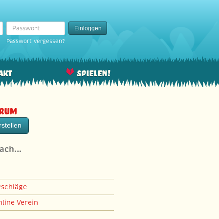
Passwort
Einloggen
Passwort vergessen?
akt
Spielen!
orum
stellen
nach…
rschläge
line Verein