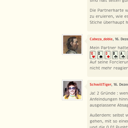
sind halt selten gu
Die Partnerkarte 
zu eruieren, wie e
Stiche überhaupt
Cabeza_doble
, 16. De
Mein Partner hatte
Auf seine Forcieru
nicht mehr reagier
SchwillTiger
, 16. Dez
Ja! 2 Gründe : w
Anfeindungen hinn
ausgelassene Absag
Außerdem: selbst 
gehen, mit so ein
und die 0.01 Punkt