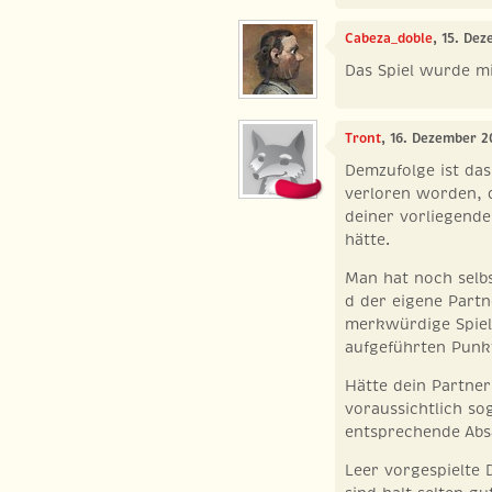
Cabeza_doble
, 15. De
Das Spiel wurde m
Tront
, 16. Dezember 2
Demzufolge ist das
verloren worden, d
deiner vorliegende
hätte.
Man hat noch selbs
d der eigene Partn
merkwürdige Spielg
aufgeführten Punkt
Hätte dein Partner
voraussichtlich so
entsprechende Ab
Leer vorgespielte 