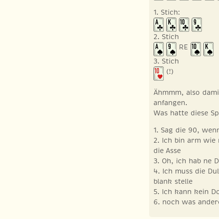
1. Stich:
2. Stich
RE
3. Stich
(!)
Ähmmm, also damit 
anfangen.
Was hatte diese Sp
1. Sag die 90, wen
2. Ich bin arm wie
die Asse
3. Oh, ich hab ne 
4. Ich muss die Dul
blank stelle
5. Ich kann kein D
6. noch was ander