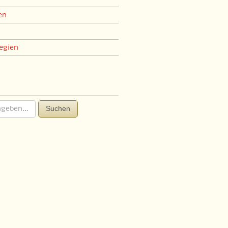
en
egien
Suchen