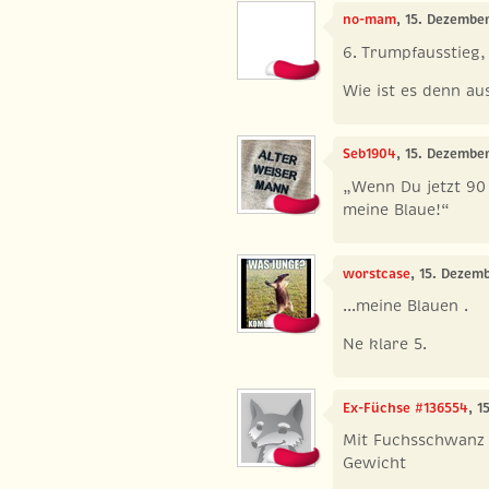
no-mam
, 15. Dezembe
6. Trumpfausstieg,
Wie ist es denn a
Seb1904
, 15. Dezembe
„Wenn Du jetzt 90 
meine Blaue!“
worstcase
, 15. Dezem
...meine Blauen .
Ne klare 5.
Ex-Füchse #136554
, 1
Mit Fuchsschwanz h
Gewicht