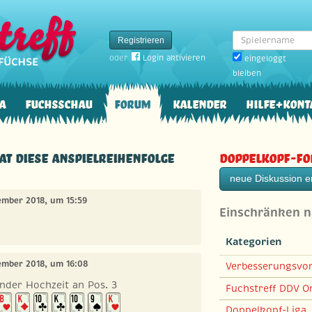
Spielername
Registrieren
oder
Login aktivieren
eingeloggt
bleiben
a
Fuchsschau
Forum
Kalender
Hilfe+Kont
Hat diese Anspielreihenfolge
Doppelkopf-F
neue Diskussion er
zember 2018, um 15:59
Einschränken 
Kategorien
zember 2018, um 16:08
Verbesserungsvo
ender Hochzeit an Pos. 3
Fuchstreff DDV On
Doppelkopf-Liga