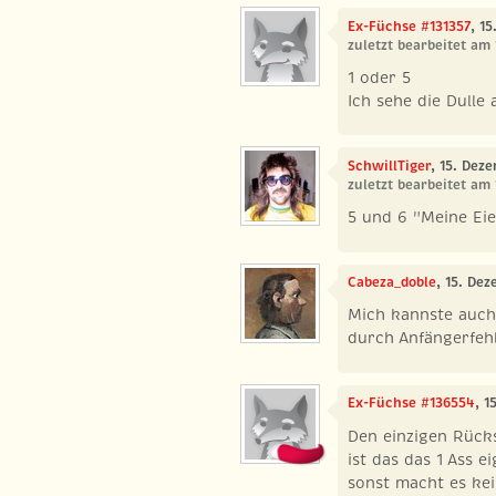
Ex-Füchse #131357
, 1
zuletzt bearbeitet am
1 oder 5
Ich sehe die Dulle 
SchwillTiger
, 15. Dez
zuletzt bearbeitet am
5 und 6 "Meine Ei
Cabeza_doble
, 15. De
Mich kannste auch
durch Anfängerfehl
Ex-Füchse #136554
, 1
Den einzigen Rücks
ist das das 1 Ass e
sonst macht es kei